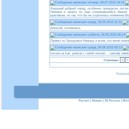
четверг, 08.07.2010 19:16
Хороший добрый город, особенно прекрасен летом
Немана и лазеть по еще сохранившейся башне 
красивым, но так, что бы не утратилась изюминка В
среда, 30.06.2010 11:31
Алексей, откликнись
суббота, 26.06.2010 06:24
Привет из Запорожья Неману и всем, кто меня помни
среда, 09.06.2010 00:13
horowo ta kak, pobivat v rodnih mestah.....nahodjs dale
«
<
Страницы:
Pоwеrеd
Рагнит
|
Неман
|
39 Регион
|
Фот