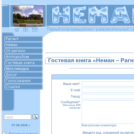
Гостевая книга «Неман – Рагн
Ваше имя
*
:
E-mail:
Город:
Сообщение
*
:
(Максимум 1000
символов)
07.08.2026 г.
Виртуальная клавиатура
Введите код, указанный на карти