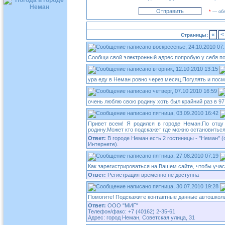
*
— обя
«
<
Страницы:
воскресенье, 24.10.2010 07
Сообщи свой электронный адрес попробую у себя по
вторник, 12.10.2010 13:15
ура еду в Неман ровно через месяц.Погулять и посм
четверг, 07.10.2010 16:59
очень люблю свою родину хоть был крайний раз в 97 
пятница, 03.09.2010 16:42
Привет всем! Я родился в городе Неман.По отц
родину.Может кто подскажет где можно остановитьс
Ответ:
В городе Неман есть 2 гостиницы - "Неман" (с
Интернете).
пятница, 27.08.2010 07:19
Как зарегистрироваться на Вашем сайте, чтобы уча
Ответ:
Регистрация временно не доступна
пятница, 30.07.2010 19:28
Помогите! Подскажите контактные данные автошкол
Ответ:
ООО "МИГ"
Телефон/факс: +7 (40162) 2-35-61
Адрес: город Неман, Советская улица, 31