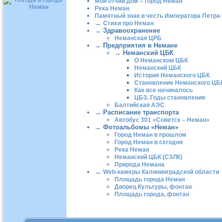
Мой отчий дом – город Неман
Река Неман
Памятный знак в честь Императора Петра 
→
Стихи про Неман
→
Здравоохранение
Неманская ЦРБ
→
Предприятия в Немане
→
Неманский ЦБК
О Неманском ЦБК
Неманский ЦБК
История Неманского ЦБК
Становление Неманского ЦБ
Как все начиналось
ЦБЗ. Годы становления
Балтийская АЭС
→
Расписание транспорта
Автобус 301 «Советск – Неман»
→
Фотоальбомы «Неман»
Город Неман в прошлом
Город Неман в сегодня
Река Неман
Неманский ЦБК (СЗЛК)
Природа Немана
→
Web-камеры Калининградской области
Площадь города Неман
Дворец Культуры, фонтан
Площадь города, фонтан