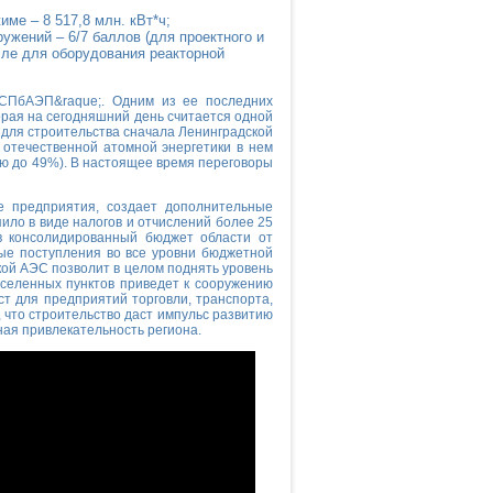
ме – 8 517,8 млн. кВт*ч;
ужений – 6/7 баллов (для проектного и
сле для оборудования реакторной
;СПбАЭП&raque;. Одним из ее последних
торая на сегодняшний день считается одной
 для строительства сначала Ленинградской
 отечественной атомной энергетики в нем
лю до 49%). В настоящее время переговоры
 предприятия, создает дополнительные
ило в виде налогов и отчислений более 25
 в консолидированный бюджет области от
вые поступления во все уровни бюджетной
кой АЭС позволит в целом поднять уровень
селенных пунктов приведет к сооружению
ст для предприятий торговли, транспорта,
 что строительство даст импульс развитию
ая привлекательность региона.