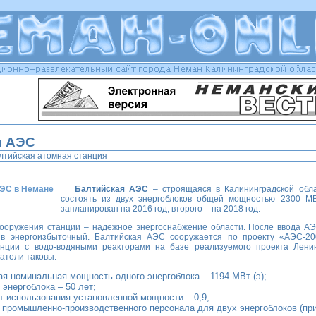
я АЭС
лтийская атомная станция
Балтийская АЭС
– строящаяся в Калининградской обла
состоять из двух энергоблоков общей мощностью 2300 МВт
запланирован на 2016 год, второго – на 2018 год.
ооружения станции – надежное энергоснабжение области. После ввода АЭ
 в энергоизбыточный. Балтийская АЭС сооружается по проекту «АЭС-2
анции с водо-водяными реакторами на базе реализуемого проекта Ленин
атели таковы:
я номинальная мощность одного энергоблока – 1194 МВт (э);
энергоблока – 50 лет;
 использования установленной мощности – 0,9;
 промышленно-производственного персонала для двух энергоблоков (при