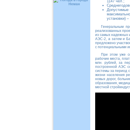
1147 чел.;
Среднегодово
Допустимые с
максимально 
установки) –
Генеральным пр
реализованных проек
из самых надежных 
АЭС-2, а затем и Б
предложено участвов
с потенциальными и
При этом уже с
рабочие места, плат
млн. рублей, за пе
построенной АЭС со
системы за период с
жизни населения ре
новых дорог, больни
образования, медици
местной стройиндуст