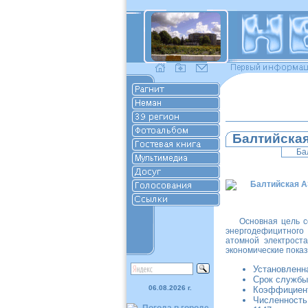
Балтийска
Ба
Основная цель с
энергодефицитного
атомной электрост
экономические показ
Установленна
Срок службы 
06.08.2026 г.
Коэффициент
Численность