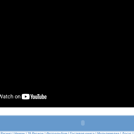
Рагнит
|
Неман
|
39 Регион
|
Фотоальбом
|
Гостевая книга
|
Мультимедиа
|
Досуг