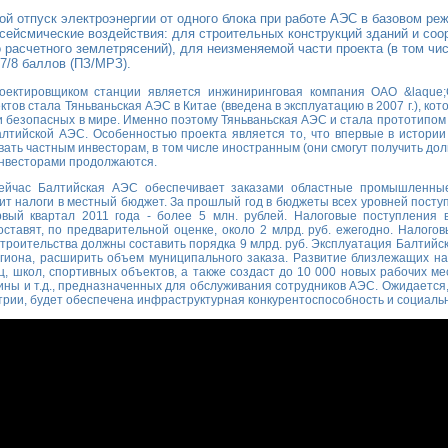
й отпуск электроэнергии от одного блока при работе АЭС в базовом режи
ейсмические воздействия: для строительных конструкций зданий и соор
расчетного землетрясений), для неизменяемой части проекта (в том чи
 7/8 баллов (ПЗ/МРЗ).
оектировщиком станции является инжиниринговая компания ОАО &laque
тов стала Тяньваньская АЭС в Китае (введена в эксплуатацию в 2007 г.), ко
и безопасных в мире. Именно поэтому Тяньваньская АЭС и стала прототипом
алтийской АЭС. Особенностью проекта является то, что впервые в истории
ать частным инвесторам, в том числе иностранным (они смогут получить до
нвесторами продолжаются.
ейчас Балтийская АЭС обеспечивает заказами областные промышленные
ит налоги в местный бюджет. За прошлый год в бюджеты всех уровней поступ
рвый квартал 2011 года - более 5 млн. рублей. Налоговые поступления
ставят, по предварительной оценке, около 2 млрд. руб. ежегодно. Налого
троительства должны составить порядка 9 млрд. руб. Эксплуатация Балтийс
гиона, расширить объем муниципального заказа. Развитие близлежащих на
ц, школ, спортивных объектов, а также создаст до 10 000 новых рабочих ме
ны и т.д., предназначенных для обслуживания сотрудников АЭС. Ожидается,
рии, будет обеспечена инфраструктурная конкурентоспособность и социальн