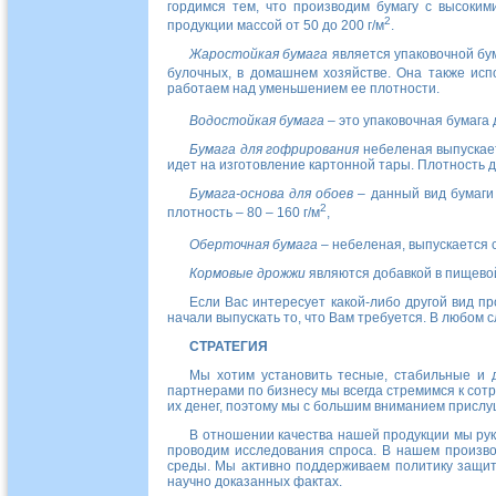
гордимся тем, что производим бумагу с высоки
2
продукции массой от 50 до 200 г/м
.
Жаростойкая бумага
является упаковочной бу
булочных, в домашнем хозяйстве. Она также испо
работаем над уменьшением ее плотности.
Водостойкая бумага
– это упаковочная бумага 
Бумага для гофрирования
небеленая выпускает
идет на изготовление картонной тары. Плотность да
Бумага-основа для обоев
– данный вид бумаги
2
плотность – 80 – 160 г/м
,
Оберточная бумага
– небеленая, выпускается с
Кормовые дрожжи
являются добавкой в пищево
Если Вас интересует какой-либо другой вид п
начали выпускать то, что Вам требуется. В любом
СТРАТЕГИЯ
Мы хотим установить тесные, стабильные и 
партнерами по бизнесу мы всегда стремимся к сотр
их денег, поэтому мы с большим вниманием прислу
В отношении качества нашей продукции мы ру
проводим исследования спроса. В нашем произв
среды. Мы активно поддерживаем политику защит
научно доказанных фактах.