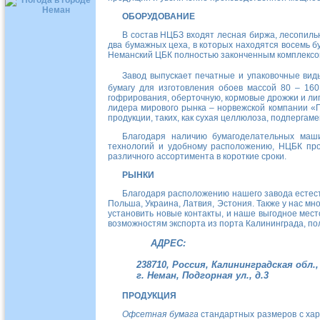
ОБОРУДОВАНИЕ
В состав НЦБЗ входят лесная биржа, лесопиль
два бумажных цеха, в которых находятся восемь б
Неманский ЦБК полностью законченным комплексом
Завод выпускает печатные и упаковочные вид
бумагу для изготовления обоев массой 80 – 160
гофрирования, оберточную, кормовые дрожжи и ли
лидера мирового рынка – норвежской компании «
продукции, таких, как сухая целлюлоза, подпергам
Благодаря наличию бумагоделательных машин
технологий и удобному расположению, НЦБК про
различного ассортимента в короткие сроки.
РЫНКИ
Благодаря расположению нашего завода естест
Польша, Украина, Латвия, Эстония. Также у нас мн
установить новые контакты, и наше выгодное мес
возможностям экспорта из порта Калининграда, пол
АДРЕС:
238710, Россия, Калининградская обл.,
г. Неман, Подгорная ул., д.3
ПРОДУКЦИЯ
Офсетная бумага
стандартных размеров с хар