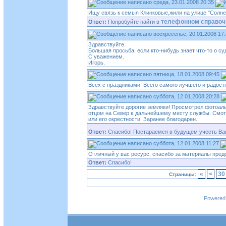
среда, 23.01.2008 20:35
Ищу связь к семыя Клинковые,жили на улице "Солнеч
телефонном справоч
Ответ:
Попробуйте найти в
воскресенье, 20.01.2008 17
Здравствуйте.
Большая просьба, если кто-нибудь знает что-то о су
С уважением.
Игорь.
пятница, 18.01.2008 09:45
Всех с праздниками! Всего самого лучшего и радостн
суббота, 12.01.2008 20:28
Здравствуйте дорогие земляки! Просмотрел фотоальб
отцом на Север к дальнейшему месту службы. Смот
или его окрестности. Заранее благодарен.
Ответ:
Спасибо! Постараемся в будущем учесть Ва
суббота, 12.01.2008 11:27
Отличный у вас ресурс, спасибо за материалы предс
Ответ:
Спасибо!
«
<
30
Страницы:
Pоwеrеd