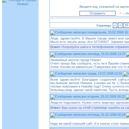
Введите код, указанный на карти
*
— обя
«
<
30
Страницы:
понедельник, 18.02.2008 16
Люди, здравствуйте. В Вашем городе живет моя кре
Мыло есть писать мона. Ася 327245627. Заранее пр
телефонном справоч
Ответ:
Попробуйте найти в
пятница, 15.02.2008 13:37
Уважаемые жители города Неман!
Очент прошу Вас сообщить, есть ли в Вашем славном
очень похожа на кавказскую (Тамразова или что-то в 
среда, 13.02.2008 13:02
Всем здравствуйте! Благодарю создателей сайта
мы,бывшие жители Немана, ученики шк.№ 1,"болеем
теплые пожелания в Новойм году! Очень хочется,что
больницы,ведь здание такой памятник. Пусть всегда
вторник, 05.02.2008 09:22
Люди,не подскажите. Нужно снять квартиру однокомн
этой странице
Ответ:
Вам нужно на
перейти на са
пятница, 01.02.2008 00:29
Надо же какой хороший сайт. И в поиске стоит первы