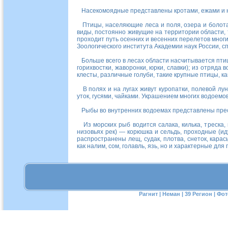
Насекомоядные представлены кротами, ежами и н
Птицы, населяющие леса и поля, озера и болота,
виды, постоянно живущие на территории области,
проходит путь осенних и весенних перелетов мног
Зоологического института Академии наук России, с
Больше всего в лесах области насчитывается птиц 
горихвостки, жаворонки, юрки, славки); из отряда 
клесты, различные голуби, такие крупные птицы, к
В полях и на лугах живут куропатки, полевой лун
уток, гусями, чайками. Украшением многих водоемо
Рыбы во внутренних водоемах представлены пресн
Из морских рыб водится салака, килька, треска
низовьях рек) — корюшка и сельдь, проходные (иду
распространены лещ, судак, плотва, снеток, карас
как налим, сом, голавль, язь, но и характерные для
Рагнит
|
Неман
|
39 Регион
|
Фот