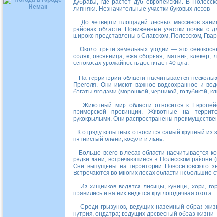
дубравы, где растет дуб европейский. В Полесс
липняки. Незначительные участки буковых лесов —
До четверти площадей лесных массивов занимаю
районах области. Пониженные участки почвы с 
широко представлены в Славском, Полесском, Гвар
Около трети земельных угодий — это сенокосные
орляк, овсянница, ежа сборная, мятник, клевер,
сенокосах урожайность достигает 40 ц/га.
На территории области насчитывается нескольк
Преголя. Они имеют важное водоохранное и вод
богаты ягодами (морошкой, черникой, голубикой, к
Животный мир области относится к Европейско
приморской провинции. Животные на террито
рукокрылыми. Они распространены преимущественн
К отряду копытных относится самый крупный из з
пятнистый олени, косули и лань.
Больше всего в лесах области насчитывается ко
редки лани, встречающиеся в Полесском районе (в
Они выпущены на территории Новоселовского зве
Встречаются во многих лесах области небольшие с
Из хищников водятся лисицы, куницы, хори, горн
появились и на них ведется круглогодичная охота.
Среди грызунов, ведущих наземный образ жизни
нутрия, ондатра; ведущих древесный образ жизни 