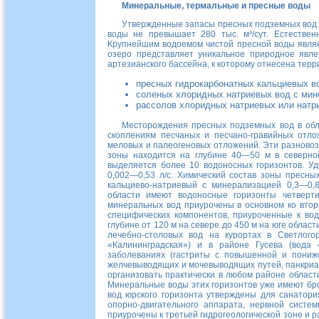
Минеральные, термальные и пресные воды
Утвержденные запасы пресных подземных вод 
воды не превышает
280 тыс. м³/сут.
Естественн
Крупнейшим водоемом чистой пресной воды являе
озеро представляет уникальное природное явле
артезианского бассейна, к которому отнесена тер
пресных гидрокарбонатных кальциевых в
соленых хлоридных натриевых вод с мин
рассолов хлоридных натриевых или натр
Месторождения пресных подземных вод в обл
скоплениям песчаных и песчано-гравийных отло
меловых и палеогеновых отложений. Эти разновоз
зоны находится на глубине
40—50 м
в северно
выделяется более 10 водоносных горизонтов. У
0,002—0,53 л/с
. Химический состав зоны пресны
кальциево-натриевый с минерализацией
0,3—0,8
области имеют водоносные горизонты четверт
минеральных вод приурочены в основном ко втор
специфических компонентов, приуроченные к вод
глубине от
120 м
на севере до
450 м
на юге област
лечебно-столовых вод на курортах в Светлого
«Калининградская») и в районе Гусева (вода 
заболеваниях (гастриты с повышенной и пониже
желчевыводящих и мочевыводящих путей, панкриа
организовать практически в любом районе област
Минеральные воды этих горизонтов уже имеют б
вод юрского горизонта утверждены для санатори
опорно-двигательного аппарата, нервной систе
приурочены к третьей гидрогеологической зоне и 