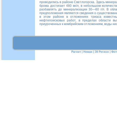
проводились в районе Светлогорска. Здесь минер
брома достигает
480 мг/л
, в небольшом количест
разбавлять до минерализации
30—60 г/л
. В обл
предположения являются сведения о существовани
в этом районе в отложениях триаса известн
нефтепоисковых работ, в пределах области в
приуроченных к кембрийским отложениям, воды ниж
Рагнит
|
Неман
|
39 Регион
|
Фот