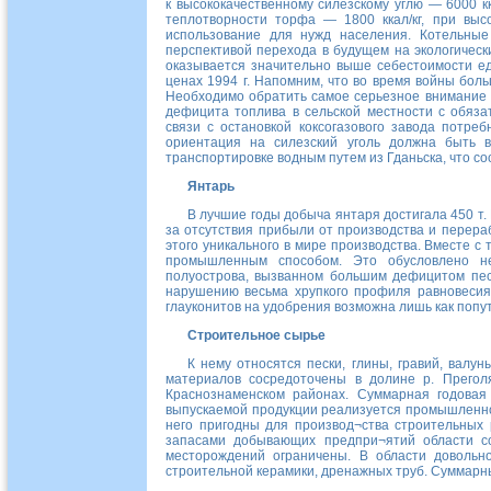
к высококачественному силезскому углю —
6000 кк
теплотворности торфа —
1800 ккал/кг
, при выс
использование для нужд населения. Котельные
перспективой перехода в будущем на экологически
оказывается значительно выше себестоимости е
ценах
1994 г
. Напомним, что во время войны бол
Необходимо обратить самое серьезное внимание
дефицита топлива в сельской местности с обяза
связи с остановкой коксогазового завода потреб
ориентация на силезский уголь должна быть 
транспортировке водным путем из Гданьска, что со
Янтарь
В лучшие годы добыча янтаря достигала
450 т
.
за отсутствия прибыли от производства и перера
этого уникального в мире производства. Вместе 
промышленным способом. Это обусловлено не
полуострова, вызванном большим дефицитом пес
нарушению весьма хрупкого профиля равновесия
глауконитов на удобрения возможна лишь как попу
Строительное сырье
К нему относятся пески, глины, гравий, валу
материалов сосредоточены в долине
р. Прегол
Краснознаменском районах. Суммарная годова
выпускаемой продукции реализуется промышленнос
него пригодны для производ¬ства строительных 
запасами добывающих предпри¬ятий области с
месторождений ограничены. В области довольн
строительной керамики, дренажных труб. Суммарн