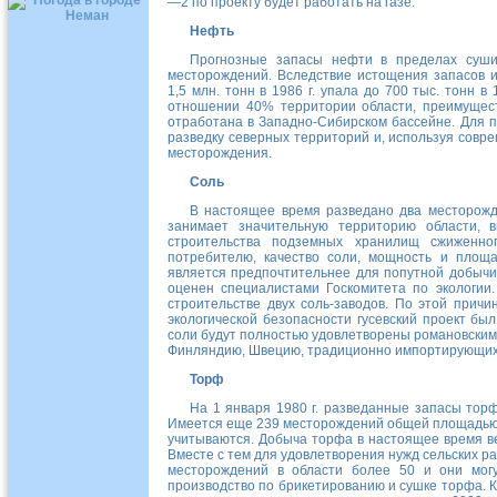
—2 по проекту будет работать на газе.
Нефть
Прогнозные запасы нефти в пределах суши
месторождений. Вследствие истощения запасов 
1,5 млн.
тонн в
1986 г.
упала до
700 тыс.
тонн в
отношении 40% территории области, преимуществ
отработана в Западно-Сибирском бассейне. Для 
разведку северных территорий и, используя совр
месторождения.
Соль
В настоящее время разведано два месторож
занимает значительную территорию области, 
строительства подземных хранилищ сжиженно
потребителю, качество соли, мощность и площа
является предпочтительнее для попутной добычи
оценен специалистами Госкомитета по экологии.
строительстве двух соль-заводов. По этой причи
экологической безопасности гусевский проект бы
соли будут полностью удовлетворены романовским 
Финляндию, Швецию, традиционно импортирующих
Торф
На 1 января
1980 г.
разведанные запасы торф
Имеется еще 239 месторождений общей площадь
учитываются. Добыча торфа в настоящее время ве
Вместе с тем для удовлетворения нужд сельских р
месторождений в области более 50 и они могу
производство по брикетированию и сушке торфа. 