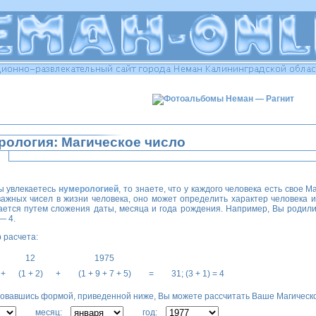
рология: Магическое число
ы увлекаетесь
нумерологией
, то знаете, что у каждого человека есть свое 
важных чисел в жизни человека, оно может определить характер человека и
ается путем сложения даты, месяца и года рождения. Например, Вы родилис
— 4.
 расчета:
12
1975
+
(1 + 2)
+
(1 + 9 + 7 + 5)
=
31; (3 + 1) = 4
вавшись формой, приведенной ниже, Вы можете рассчитать Ваше Магическо
месяц:
год: