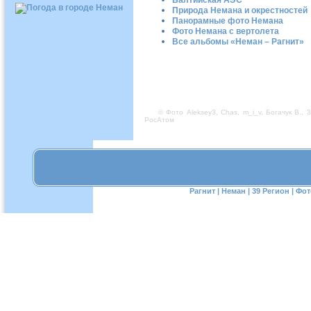
Балтийская АЭС
Природа Немана и окрестностей
Панорамные фото Немана
Фото Немана с вертолета
Все альбомы «Неман – Рагнит»
© Фото Aleksey3, Chas, m_i_v,
Бoгaчук B., 
РосАтом
Рагнит
|
Неман
|
39 Регион
|
Фот