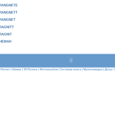
RANGNETE
RANGNETT
RANGNET
RAGNITT
RAGNIT
НЕМАН
Рагнит
|
Неман
|
39 Регион
|
Фотоальбом
|
Гостевая книга
|
Мультимедиа
|
Досуг