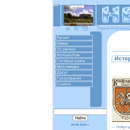
Исто
08.08.2026 г.
— Нойштад