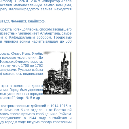
н город. В 1226 и 1234 гг. император и папа
заселял малонаселенную землю немцами,
регу Калининградского залива находится
штадт, Лёбенихт, Кнайпхоф.
брехта Гогенцоллерна, способствовавшего
 известный университет Альбертина, самое
ом с Кафедральным собором. Гордостью
2-й мировой войны насчитывавшая до 500
сель, Юлиус Рупц, Якоби,
ы валовые укрепления. До
Фридрихсбургские ворота.
 тому, что с 1758 по 1762
ранцузами. Русские войска
к) состоялось подписание
открыта железная дорога
иния. Город был укреплен
амых укрепленных городов
ический", Форт № 5 и др.
еатром военных действий в 1914-1915 гг.
у и Неманом были отделены от Восточной
илась своего прямого сообщения с Райхом.
разрушения: в 1944 году английская и
ду город в ходе штурма города советскими