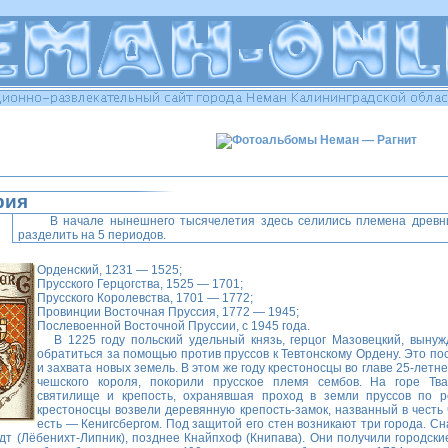
рия
В начале нынешнего тысячелетия здесь селились племена древн
разделить на 5 периодов.
Орденский, 1231 — 1525;
Прусского Герцогства, 1525 — 1701;
Прусского Королевства, 1701 — 1772;
Провинции Восточная Пруссия, 1772 — 1945;
Послевоенной Восточной Пруссии, с 1945 года.
В 1225 году польский удельный князь, герцог Мазовецкий, вынуж
обратиться за помощью против пруссов к Тевтонскому Ордену. Это п
и захвата новых земель. В этом же году крестоносцы во главе 25-летн
чешского короля, покорили прусское племя сембов. На горе Тван
святилище и крепость, охранявшая проход в земли пруссов по ре
крестоносцы возвели деревянную крепость-замок, названный в честь
есть — Кенигсбергом. Под защитой его стен возникают три города. С
т (Лёбенихт-Липник), позднее Кнайпхоф (Книпава). Они получили городские