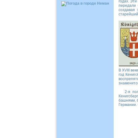
годах. Эти
передали 
создавая 
старейший 
В XVIII ве
год Кенигс
воспрепят
знаменито
2-я полов
Кенигсберг
башнями, б
Германии. 