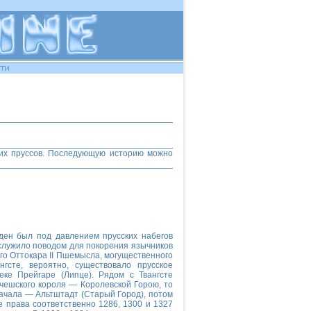
их пруссов. Последующую историю можно
ден был под давлением прусских набегов
ослужило поводом для покорения язычников
его Оттокара II Пшемысла, могущественного
гсте, вероятно, существовало прусское
ке Прейгаре (Липце). Рядом с Твангсте
 чешского короля — Королевской Горою, то
начала — Альтштадт (Старый Город), потом
 права соответственно 1286, 1300 и 1327