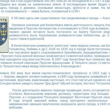
 города бок о бок существовали 400 лет, пока их не объединили в 1724 г. в оди
Ордену все права на захваченные земли. В последующее время Орден 
здесь города и деревни, основывая монастыри, крепости и замки. На бе
из сохранившихся — замок Бальга, основанный в 1239 г.
К XIV веку здесь уже существовало три средневековых города — Альт
Огромное значение для Кенигсберга имела деятельность герцога Аль
введению в Пруссии лютеранства и основавшего в 1544 году всемирно
первое здание которого было построено на берегу Преголи ряд
университета была Королевская университетская библиотека, до 
тысяч томов и рукописей.
В Кенигсбергском университет работали такие видные ученые, как Бес
Гельмгольц, Нейман и др.С 1626 по 1634 год в городе были построен
сих пор можно видеть сохранившиеся Закхаймские, Брандербургские, 
ке Пруссия стала ареной военных конфликтов в Семилетней войне, приведших к
берг находился под властью России. В 1807 году Кенигсберг был захвачен ф
ствовали полной оккупации Пруссии французами. В Тильзите (ныне г.Советс
го Тильзитского мира между Наполеоном и Александром I
ина XIX века был веком научно-технического прогресса: в 1853 году 
 — Берлин, введено газовое освещение, в 1895 году проведена трамвайная л
астионами, фортами, равелинами настолько, что стал считаться одним из с
Сегодня можно увидеть башню "Дер Дона" (Музей янтаря), бастион "Астроном
После длительного мирного периода провинция опять остановится т
Согласно Версальскому мирному договору, территории под Зольда
Пруссии, а с созданием "Польского коридора" Восточная Пруссия лиш
В годы второй мировой войны город претерпел значительные 
американская авиация практически разрушила центр города, в 1945 го
войсками.